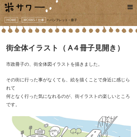
HOME
>
WORKS / 仕事
>
パンフレット・冊子
街全体イラスト（ A４冊子見開き）
市政冊子の、街全体図イラストを描きました。
その街に行った事がなくても、絵を描くことで身近に感じら
れて
何となく行った気になれるのが、街イラストの楽しいところ
です。