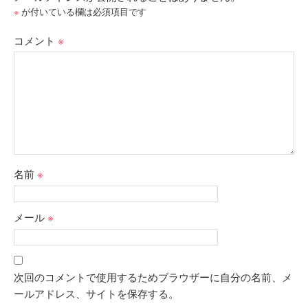
い
し
ウ
て
※
が付いている欄は必須項目です
ィ
く
ン
だ
ド
さ
コメント
※
ウ
い
で
(新
開
し
き
い
ま
ウ
す)
ィ
ン
ド
ウ
で
開
き
ま
す)
名前
※
メール
※
次回のコメントで使用するためブラウザーに自分の名前、メ
ールアドレス、サイトを保存する。