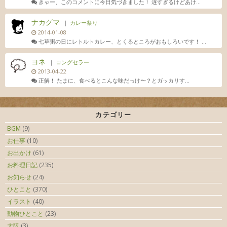
きゃー、このコメントに今日気づきました！ 遅すぎるけどあけ...
ナカグマ
｜
カレー祭り
2014-01-08
七草粥の日にレトルトカレー、とくるところがおもしろいです！ ...
ヨネ
｜
ロングセラー
2013-04-22
正解！ たまに、食べるとこんな味だっけ〜？とガッカリす...
カテゴリー
BGM
(9)
お仕事
(10)
お出かけ
(61)
お料理日記
(235)
お知らせ
(24)
ひとこと
(370)
イラスト
(40)
動物ひとこと
(23)
大阪
(3)