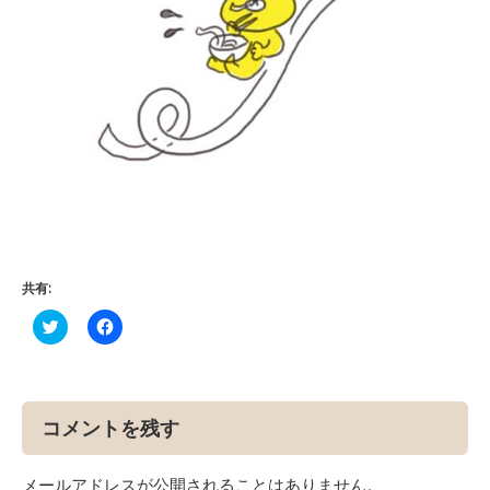
共有:
ク
Facebook
リ
で
ッ
共
ク
有
し
す
て
る
Twitter
に
で
は
コメントを残す
共
ク
有
リ
(新
ッ
し
ク
メールアドレスが公開されることはありません。