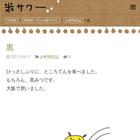
HOME
>
DIARY / 日々の米サワー
>
お料理日記
>
黒
黒
2017-04-11
お料理日記
0
ひっさしぶりに、ところてんを食べました。
もちろん、黒みつです。
大阪で買いました。