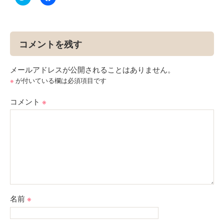
リ
で
ッ
共
ク
有
し
す
て
る
Twitter
に
で
は
コメントを残す
共
ク
有
リ
(新
ッ
し
ク
メールアドレスが公開されることはありません。
い
し
ウ
て
※
が付いている欄は必須項目です
ィ
く
ン
だ
ド
さ
コメント
※
ウ
い
で
(新
開
し
き
い
ま
ウ
す)
ィ
ン
ド
ウ
で
開
き
ま
す)
名前
※