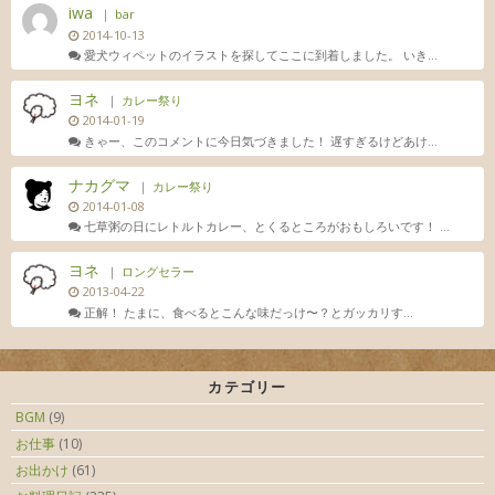
iwa
｜
bar
2014-10-13
愛犬ウィペットのイラストを探してここに到着しました。 いき...
ヨネ
｜
カレー祭り
2014-01-19
きゃー、このコメントに今日気づきました！ 遅すぎるけどあけ...
ナカグマ
｜
カレー祭り
2014-01-08
七草粥の日にレトルトカレー、とくるところがおもしろいです！ ...
ヨネ
｜
ロングセラー
2013-04-22
正解！ たまに、食べるとこんな味だっけ〜？とガッカリす...
カテゴリー
BGM
(9)
お仕事
(10)
お出かけ
(61)