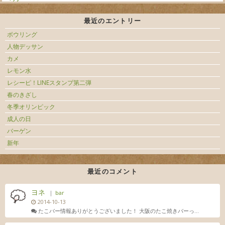
最近のエントリー
ボウリング
人物デッサン
カメ
レモン水
レシーピ！LINEスタンプ第二弾
春のきざし
冬季オリンピック
成人の日
バーゲン
新年
最近のコメント
ヨネ
｜
bar
2014-10-13
たこバー情報ありがとうございました！ 大阪のたこ焼きバーっ...