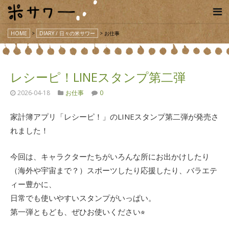
HOME
>
DIARY / 日々の米サワー
>
お仕事
レシーピ！LINEスタンプ第二弾
2026-04-18
お仕事
0
家計簿アプリ「レシーピ！」のLINEスタンプ第二弾が発売さ
れました！
今回は、キャラクターたちがいろんな所にお出かけしたり
（海外や宇宙まで？）スポーツしたり応援したり、バラエテ
ィー豊かに、
日常でも使いやすいスタンプがいっぱい。
第一弾ともども、ぜひお使いください⭐︎