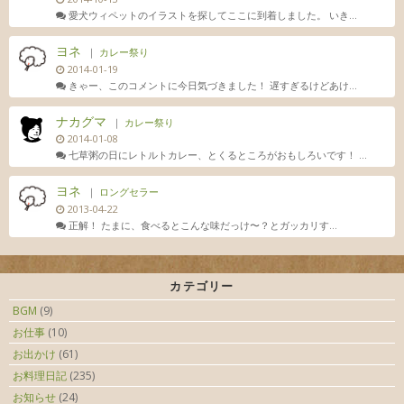
愛犬ウィペットのイラストを探してここに到着しました。 いき...
ヨネ
｜
カレー祭り
2014-01-19
きゃー、このコメントに今日気づきました！ 遅すぎるけどあけ...
ナカグマ
｜
カレー祭り
2014-01-08
七草粥の日にレトルトカレー、とくるところがおもしろいです！ ...
ヨネ
｜
ロングセラー
2013-04-22
正解！ たまに、食べるとこんな味だっけ〜？とガッカリす...
カテゴリー
BGM
(9)
お仕事
(10)
お出かけ
(61)
お料理日記
(235)
お知らせ
(24)