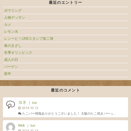
最近のエントリー
ボウリング
人物デッサン
カメ
レモン水
レシーピ！LINEスタンプ第二弾
春のきざし
冬季オリンピック
成人の日
バーゲン
新年
最近のコメント
ヨネ
｜
bar
2014-10-13
たこバー情報ありがとうございました！ 大阪のたこ焼きバーっ...
iwa
｜
bar
2014-10-13